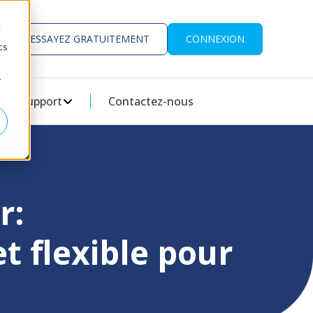
d
ESSAYEZ GRATUITEMENT
CONNEXION
cs
r
SS?
ESSOURCES
W SUBMENU FOR PARTENAIRES
Support
SHOW SUBMENU FOR SUPPORT
Contactez-nous
r:
t flexible pour