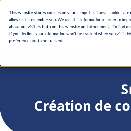
This website stores cookies on your computer. These cookies are u
This is a search field with
allow us to remember you. We use this information in order to imp
about our visitors both on this website and other media. To find o
If you decline, your information won’t be tracked when you visit th
preference not to be tracked.
Produits SmartClass
SHOW SUBMENU
Pourqu
S
Création de co