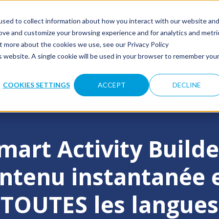
sed to collect information about how you interact with our website an
FR
 an auto-suggest feature attached.
rove and customize your browsing experience and for analytics and metri
ut more about the cookies we use, see our Privacy Policy
is website. A single cookie will be used in your browser to remember you
 FOR PRODUITS SMARTCLASS
oi SmartClass?
SHOW SUBMENU FOR POURQUOI SMARTCLA
Ressources
SHOW SUBMENU FOR R
Partenaires
SHO
COOKIES SETTINGS
ACCEPT
DECLINE
mart Activity Builde
ntenu instantanée e
TOUTES les langues