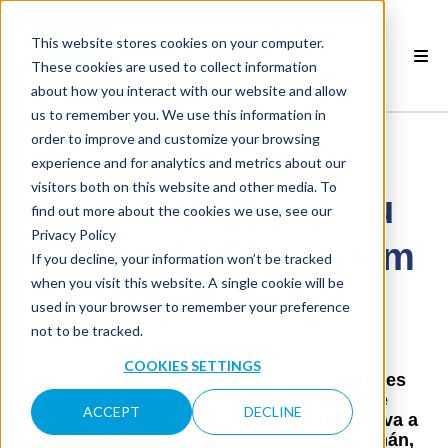
This website stores cookies on your computer.
ES
These cookies are used to collect information
about how you interact with our website and allow
 PRODUCTOS SMARTCLASS
us to remember you. We use this information in
order to improve and customize your browsing
POR QUÉ SMARTCLASS?
Agregue
experience and for analytics and metrics about our
visitors both on this website and other media. To
 RECURSOS
SmartClass a su
find out more about the cookies we use, see our
Privacy Policy
SOCIOS
Google Classroom
If you decline, your information won’t be tracked
when you visit this website. A single cookie will be
hoy mismo
 SOPORTE
used in your browser to remember your preference
not to be tracked.
COOKIES SETTINGS
Si eres profesor de idiomas y quieres
agregar actividades atractivas de
ACCEPT
DECLINE
expresión oral y comprensión auditiva a
tus clases de inglés, español o alemán,